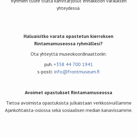
Ryhmien tulee tilata kahvitarjoilut ennakkoon varauksen
yhteydessä.
Haluaisitko varata opastetun kierroksen
Rintamamuseossa ryhmällesi?
Ota yhteyttä museokoordinaattoriin:
puh.
+358 44 700 1941
s-posti:
info@frontmuseum.fi
Avoimet opastukset Rintamamuseossa
Tietoa avoimista opastuksista julkaistaan verkkosivuillamme
Ajankohtaista-osiossa sekä sosiaalisen median kanavissamme.