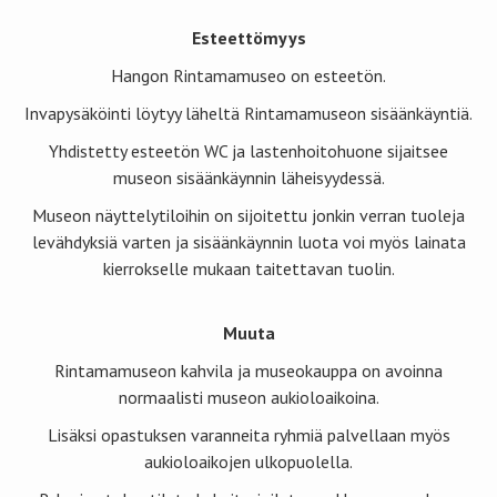
Esteettömyys
Hangon Rintamamuseo on esteetön.
Invapysäköinti löytyy läheltä Rintamamuseon sisäänkäyntiä.
Yhdistetty esteetön WC ja lastenhoitohuone sijaitsee
museon sisäänkäynnin läheisyydessä.
Museon näyttelytiloihin on sijoitettu jonkin verran tuoleja
levähdyksiä varten ja sisäänkäynnin luota voi myös lainata
kierrokselle mukaan taitettavan tuolin.
Muuta
Rintamamuseon kahvila ja museokauppa on avoinna
normaalisti museon aukioloaikoina.
Lisäksi opastuksen varanneita ryhmiä palvellaan myös
aukioloaikojen ulkopuolella.