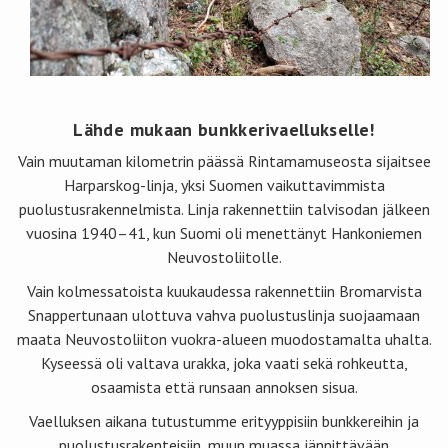
Lähde mukaan bunkkerivaellukselle!
Vain muutaman kilometrin päässä Rintamamuseosta sijaitsee
Harparskog-linja, yksi Suomen vaikuttavimmista
puolustusrakennelmista. Linja rakennettiin talvisodan jälkeen
vuosina 1940–41, kun Suomi oli menettänyt Hankoniemen
Neuvostoliitolle.
Vain kolmessatoista kuukaudessa rakennettiin Bromarvista
Snappertunaan ulottuva vahva puolustuslinja suojaamaan
maata Neuvostoliiton vuokra-alueen muodostamalta uhalta.
Kyseessä oli valtava urakka, joka vaati sekä rohkeutta,
osaamista että runsaan annoksen sisua.
Vaelluksen aikana tutustumme erityyppisiin bunkkereihin ja
puolustusrakenteisiin, muun muassa jännittävään