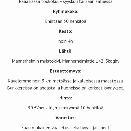
Pääasiassa toukokuu–syyskuu tai sään salliessa
Ryhmäkoko:
Enintään 30 henkilöä
Kesto:
noin 4h
Lähtö:
Mannerheimin muistokivi, Mannerheimintie 142, Skogby
Esteettömyys:
Kävelemme noin 3 km metsässä ja kallioisessa maastossa.
Bunkkereissa on ahdasta ja huoneissa on korkeat kynnykset.
Hinta:
30 €/henkilö, minimiryhmä 10 henkilöä
Varustus:
Sään mukainen vaatetus sekä hyvät jalkineet