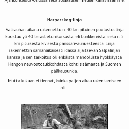
Ajankohtaista-osiossa sekä sosiaalisen median kanavissamme.
Harparskog-linja
Välirauhan aikana rakennettu n. 40 km pituinen puolustuslinja
koostuu yli 40 teräsbetonikorsusta, eli bunkkereista, sekä n. 5
km pituisesta kivisestä panssarivaunuesteestä. Linja
rakennettiin samanaikaisesti idässä sijaitsevan Salpalinjan
kanssa ja sen tarkoitus oli ehkäistä mahdollista hyökkäystä
Hangon neuvostotukikohdasta kohti sisämaata ja Suomen
pääkaupunkia.
Mutta kukaan ei tiennyt, kuinka paljon aikaa rakentamiseen
oli…