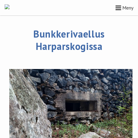
Meny
Bunkkerivaellus
Harparskogissa