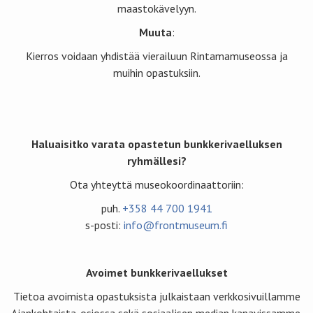
maastokävelyyn.
Muuta
:
Kierros voidaan yhdistää vierailuun Rintamamuseossa ja
muihin opastuksiin.
Haluaisitko varata opastetun bunkkerivaelluksen
ryhmällesi?
Ota yhteyttä museokoordinaattoriin:
puh.
+358 44 700 1941
s-posti:
info@frontmuseum.fi
Avoimet bunkkerivaellukset
Tietoa avoimista opastuksista julkaistaan verkkosivuillamme