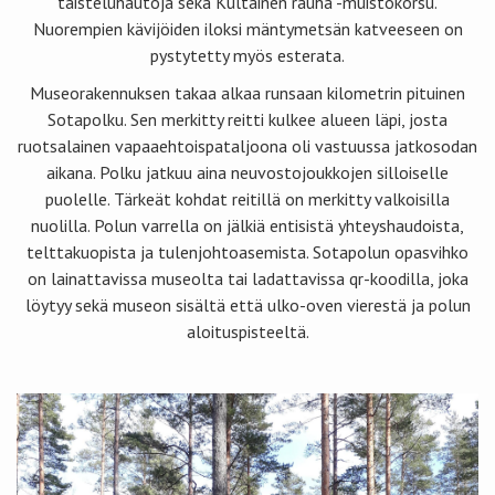
taisteluhautoja sekä Kultainen rauha -muistokorsu.
Nuorempien kävijöiden iloksi mäntymetsän katveeseen on
pystytetty myös esterata.
Museorakennuksen takaa alkaa runsaan kilometrin pituinen
Sotapolku. Sen merkitty reitti kulkee alueen läpi, josta
ruotsalainen vapaaehtoispataljoona oli vastuussa jatkosodan
aikana. Polku jatkuu aina neuvostojoukkojen silloiselle
puolelle. Tärkeät kohdat reitillä on merkitty valkoisilla
nuolilla. Polun varrella on jälkiä entisistä yhteyshaudoista,
telttakuopista ja tulenjohtoasemista. Sotapolun opasvihko
on lainattavissa museolta tai ladattavissa qr-koodilla, joka
löytyy sekä museon sisältä että ulko-oven vierestä ja polun
aloituspisteeltä.