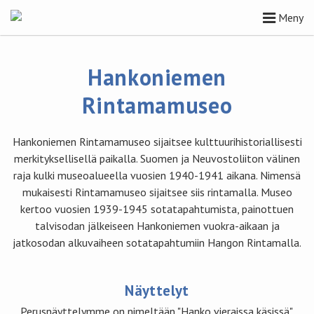
Meny
Hankoniemen
Rintamamuseo
Hankoniemen Rintamamuseo sijaitsee kulttuurihistoriallisesti
merkityksellisellä paikalla. Suomen ja Neuvostoliiton välinen
raja kulki museoalueella vuosien 1940-1941 aikana. Nimensä
mukaisesti Rintamamuseo sijaitsee siis rintamalla. Museo
kertoo vuosien 1939-1945 sotatapahtumista, painottuen
talvisodan jälkeiseen Hankoniemen vuokra-aikaan ja
jatkosodan alkuvaiheen sotatapahtumiin Hangon Rintamalla.
Näyttelyt
Perusnäyttelymme on nimeltään "Hanko vieraissa käsissä".