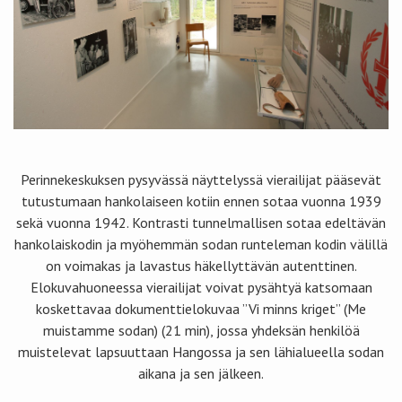
Perinnekeskuksen pysyvässä näyttelyssä vierailijat pääsevät
tutustumaan hankolaiseen kotiin ennen sotaa vuonna 1939
sekä vuonna 1942. Kontrasti tunnelmallisen sotaa edeltävän
hankolaiskodin ja myöhemmän sodan runteleman kodin välillä
on voimakas ja lavastus häkellyttävän autenttinen.
Elokuvahuoneessa vierailijat voivat pysähtyä katsomaan
koskettavaa dokumenttielokuvaa ”Vi minns kriget” (Me
muistamme sodan) (21 min), jossa yhdeksän henkilöä
muistelevat lapsuuttaan Hangossa ja sen lähialueella sodan
aikana ja sen jälkeen.