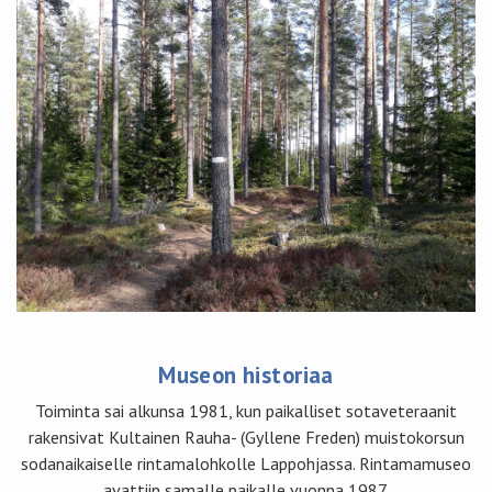
Museon historiaa
Toiminta sai alkunsa 1981, kun paikalliset sotaveteraanit
rakensivat Kultainen Rauha- (Gyllene Freden) muistokorsun
sodanaikaiselle rintamalohkolle Lappohjassa. Rintamamuseo
avattiin samalle paikalle vuonna 1987.