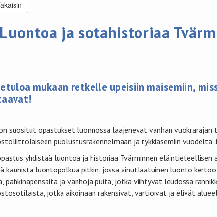
akaisin
Luontoa ja sotahistoriaa Tvärm
etuloa mukaan retkelle upeisiin maisemiin, miss
taavat!
n suositut opastukset luonnossa laajenevat vanhan vuokrarajan to
stoliittolaiseen puolustusrakennelmaan ja tykkiasemiin vuodelta 
opastus yhdistää luontoa ja historiaa Tvärminnen eläintieteellisen 
lä kaunista luontopolkua pitkin, jossa ainutlaatuinen luonto kerto
iä, pähkinäpensaita ja vanhoja puita, jotka viihtyvät leudossa ranni
stosotilaista, jotka aikoinaan rakensivat, vartioivat ja elivät alueel