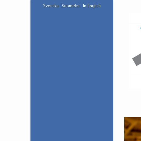
Svenska
Suomeksi
In English
Hankoniemen
Rintamamuseo
Bunkkerimuseo Irma
Vierailuinfo
Yhteystiedot
Esteettömyys
Opastukset
Opastus
Rintamamuseossa
Opastus Irma-
bunkkerissa
Bunkkerivaellus
Luontoa ja