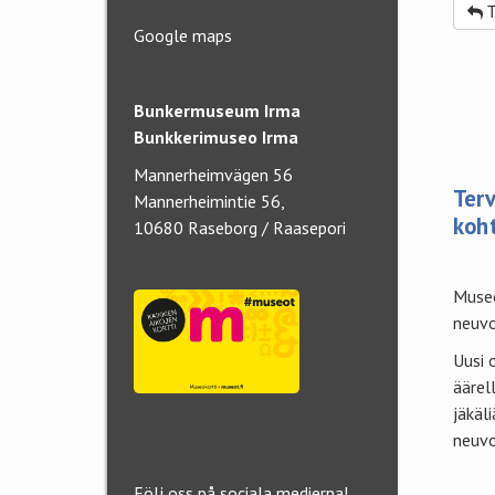
T
Google maps
Bunkermuseum Irma
Bunkkerimuseo Irma
Mannerheimvägen 56
Terv
Mannerheimintie 56,
koh
10680 Raseborg / Raasepori
Museo
neuvo
Uusi 
äärel
jäkäl
neuvo
Följ oss på sociala medierna!