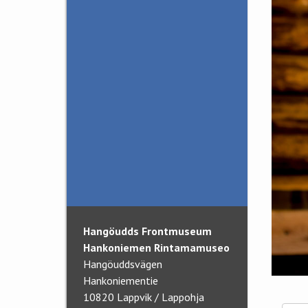
sotahistoriaa
Tvärminnessä
Ajankohtaista
Kouluvierailut
Lahjoitukset
Sotahistoriallinen
yhdistys
Yhteistyössä
Viimeinen kirje rintamalta
- teatterinäytös
Hangöudds Frontmuseum
Hankoniemen Rintamamuseo
Hangöuddsvägen
Hankoniementie
10820 Lappvik / Lappohja