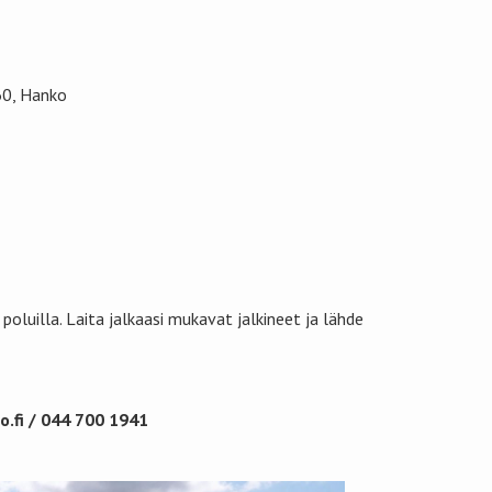
60, Hanko
poluilla. Laita jalkaasi mukavat jalkineet ja lähde
.fi / 044 700 1941