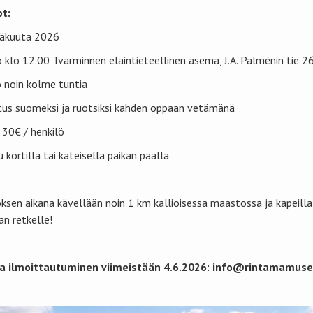
t:
säkuuta 2026
 klo 12.00 Tvärminnen eläintieteellinen asema, J.A. Palménin tie 2
 noin kolme tuntia
us suomeksi ja ruotsiksi kahden oppaan vetämänä
 30€ / henkilö
 kortilla tai käteisellä paikan päällä
oksen aikana kävellään noin 1 km kallioisessa maastossa ja kapeilla 
n retkelle!
a ilmoittautuminen viimeistään 4.6.2026: info@rintamamuseo