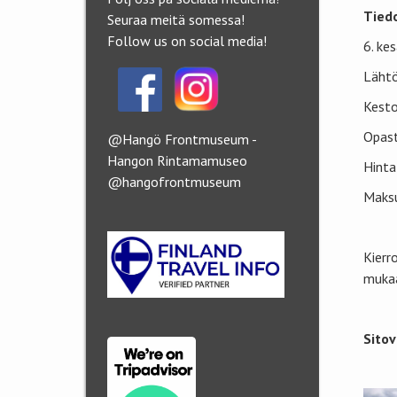
Tiedo
Seuraa meitä somessa!
Follow us on social media!
6. ke
Lähtö
Kesto
Opast
@Hangö Frontmuseum -
Hangon Rintamamuseo
Hinta
@hangofrontmuseum
Maksu
Kierr
mukaa
Sitov