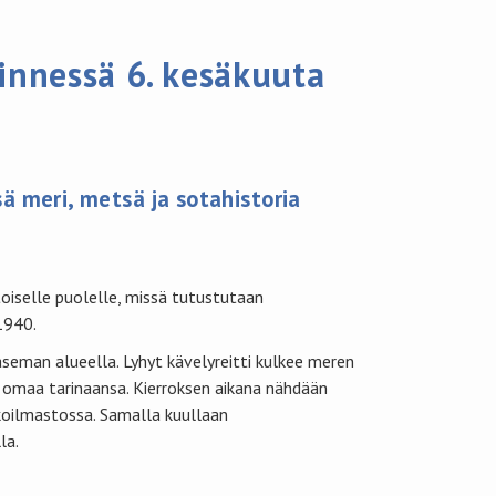
innessä 6. kesäkuuta
ä meri, metsä ja sotahistoria
iselle puolelle, missä tutustutaan
1940.
aseman alueella. Lyhyt kävelyreitti kulkee meren
o omaa tarinaansa. Kierroksen aikana nähdään
kkoilmastossa. Samalla kuullaan
la.