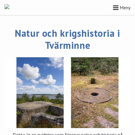
Meny
Natur och krigshistoria i
Tvärminne
Detta är en guidning som förenar natur och historia på