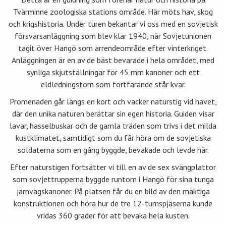
Tvärminne zoologiska stations område. Här möts hav, skog
och krigshistoria. Under turen bekantar vi oss med en sovjetisk
försvarsanläggning som blev klar 1940, när Sovjetunionen
tagit över Hangö som arrendeområde efter vinterkriget.
Anläggningen är en av de bäst bevarade i hela området, med
synliga skjutställningar för 45 mm kanoner och ett
eldledningstorn som fortfarande står kvar.
Promenaden går längs en kort och vacker naturstig vid havet,
där den unika naturen berättar sin egen historia. Guiden visar
lavar, hasselbuskar och de gamla träden som trivs i det milda
kustklimatet, samtidigt som du får höra om de sovjetiska
soldaterna som en gång byggde, bevakade och levde här.
Efter naturstigen fortsätter vi till en av de sex svängplattor
som sovjettrupperna byggde runtom i Hangö för sina tunga
järnvägskanoner. På platsen får du en bild av den mäktiga
konstruktionen och höra hur de tre 12-tumspjäserna kunde
vridas 360 grader för att bevaka hela kusten.