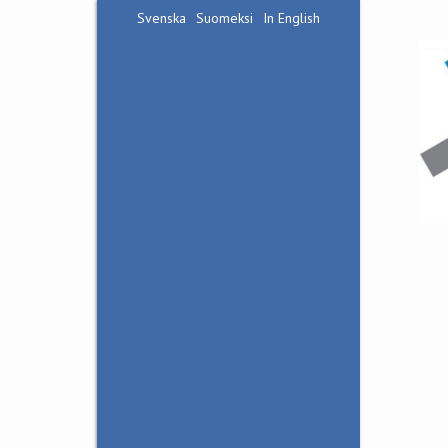
Svenska
Suomeksi
In English
Hangöudds Frontmuseum
Bunkermuseet Irma
Besöksinfo
Tillgänglighet
Kontaktuppgifter
Guidningar
Guidning i
frontmuseet
Guidning i
bunkermuseet Irma
Bunkervandringar
Natur och krigshistoria
i Tvärminne