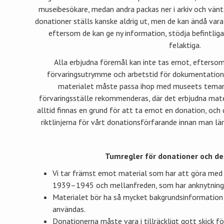
museibesökare, medan andra packas ner i arkiv och väntar
donationer ställs kanske aldrig ut, men de kan ändå vara 
eftersom de kan ge ny information, stödja befintliga 
felaktiga.
Alla erbjudna föremål kan inte tas emot, eftersom
förvaringsutrymme och arbetstid för dokumentation
materialet måste passa ihop med museets teman. 
förvaringsställe rekommenderas, där det erbjudna mate
alltid finnas en grund för att ta emot en donation, och 
riktlinjerna för vårt donationsförfarande innan man lä
Tumregler för donationer och de
Vi tar främst emot material som har att göra med 
1939–1945 och mellanfreden, som har anknytning 
Materialet bör ha så mycket bakgrundsinformation
användas.
Donationerna måste vara i tillräckligt gott skick f