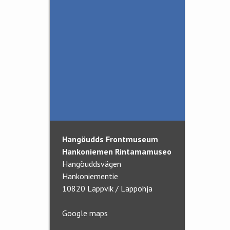
Aktuellt
Besök för skolor
Donationer
Krigshistoriska föreningen
Samarbete
Sista brevet från fronten
- teaterföreställning
Hangöudds Frontmuseum
Hankoniemen Rintamamuseo
Hangöuddsvägen
Hankoniementie
10820 Lappvik / Lappohja
Google maps