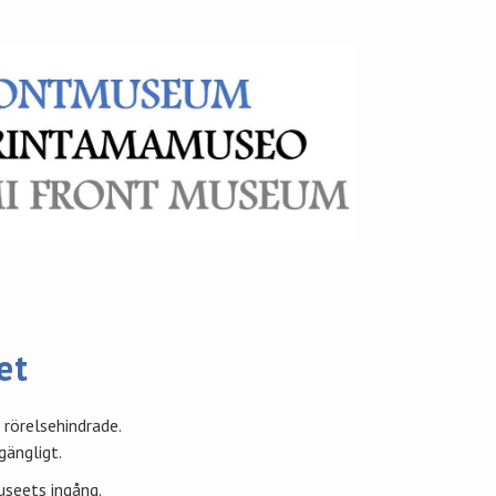
et
 rörelsehindrade.
gängligt.
useets ingång.