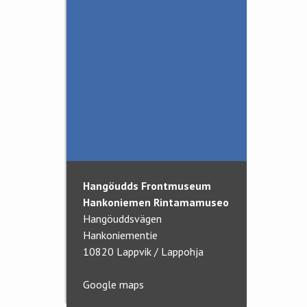
Aktuellt
Besök för skolor
Donationer
Krigshistoriska föreningen
Samarbete
Sista brevet från fronten
- teaterföreställning
Hangöudds Frontmuseum
Hankoniemen Rintamamuseo
Hangöuddsvägen
Hankoniementie
10820 Lappvik / Lappohja
Google maps