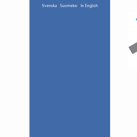
Svenska
Suomeksi
In English
Hangöudds Frontmuseum
Bunkermuseet Irma
Besöksinfo
Tillgänglighet
Kontaktuppgifter
Guidningar
Guidning i
frontmuseet
Guidning i
bunkermuseet Irma
Bunkervandringar
Natur och krigshistoria
i Tvärminne