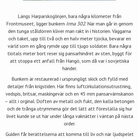
Längs Harparskoglinjen, bara några kilometer från
Frontmuseet, ligger bunkern
Irma 302
. När man går in genom
den tunga ståldörren kliver man rakt in i historien. Väggarna
och taket, upp till två och en halv meter tjocka, bevarar en
värld som en gång rymde upp till tjugo soldater. Bara några
tiotals meter bort reser sig pansarhindret av sten, byggt för
att stoppa ett anfall från Hangö, som då var i sovjetiska
händer.
Bunkern är restaurerad i ursprungligt skick och fylld med
detaljer från krigstiden. Här finns luftcirkulationsutrustning,
vedspis, britsar, maskingevär och en 45 mm pansarvärnskanon
– allt i orginal. Doften av metall och fukt, den kalla betongen
och de trånga utrymmena gör det lätt att föreställa sig hur
livet kunde se ut här under långa vaknätter i väntan på nästa
order.
Guiden får berättelserna att komma till liv och när ljudspelet